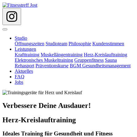
Studio
Öffnungszeiten
Studioteam
Philosophie
Kundenstimmen
Leistungen
Krafttraining
Muskellängentraining
Herz-Kreislauftraining
Elektronisches Muskeltraining
Gruppenfitness
Sauna
Rehasport
Präventionskurse
BGM Gesundheitsmanagement
Aktuelles
FAQ
Jobs
Verbessere Deine Ausdauer!
Herz-Kreislauftraining
Ideales Training für Gesundheit und Fitness